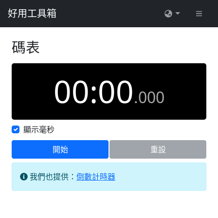
好用工具箱
碼表
00
:
00
.
000
顯示毫秒
開始
重設
我們也提供：
倒數計時器